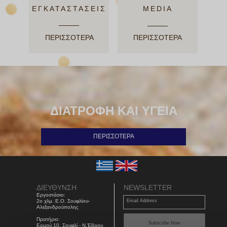
ΕΓΚΑΤΑΣΤΑΣΕΙΣ
MEDIA
ΠΕΡΙΣΣΟΤΕΡΑ
ΠΕΡΙΣΣΟΤΕΡΑ
ΔΙΑΤΡΟΦΗ ΚΑΙ ΥΓΕΙΑ
ΠΕΡΙΣΣΟΤΕΡΑ
ΔΙΕΥΘΥΝΣΗ
NEWSLETTER
Εργοστάσιο:
2ο χλμ. Ε.Ο. Σουφλίου-
Email Address
Αλεξανδρούπολης
Πρατήριο:
Subscribe Now
Ερμού 10, Σουφλί - Ν.Έβρου